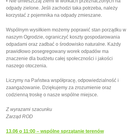
• Nie umieszczaj ziemi w workach przeznaczonych na
odpady zielone. Jeśli zachodzi taka potrzeba, należy
korzystać z pojemnika na odpady zmieszane.
Wspólnym wysiłkiem możemy poprawić stan porządku w
naszym Ogrodzie, ograniczyć koszty gospodarowania
odpadami oraz zadbać o środowisko naturalne. Każdy
prawidłowo posegregowany worek odpadów ma
znaczenie dla budżetu całej społeczności i jakości
naszego otoczenia.
Liczymy na Państwa współpracę, odpowiedzialność i
zaangażowanie. Dziękujemy za zrozumienie oraz
codzienną troskę o nasze wspólne miejsce.
Z wyrazami szacunku
Zarząd ROD
Nawigacja
13.06 o 11:00 – wspólne sprzątanie terenów