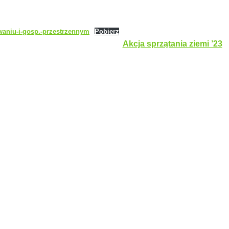
waniu-i-gosp.-przestrzennym
Pobierz
Akcja sprzątania ziemi ’23