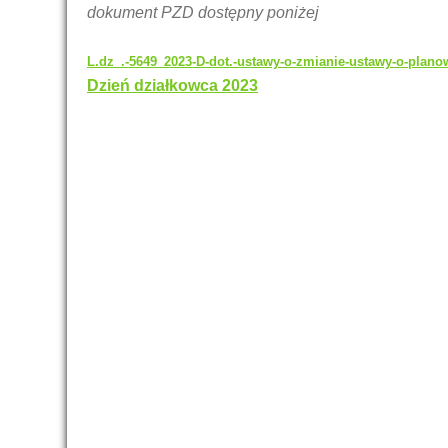
dokument PZD dostępny poniżej
L.dz_.-5649_2023-D-dot.-ustawy-o-zmianie-ustawy-o-plano
Nawigacja
Dzień działkowca 2023
wpisu