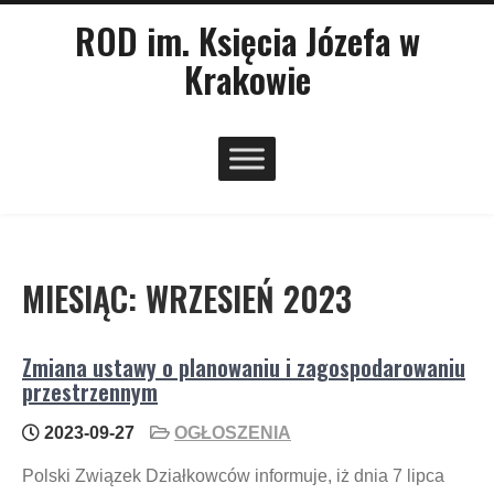
Skip
main
ROD im. Księcia Józefa w
menu
to
Krakowie
content
MIESIĄC:
WRZESIEŃ 2023
Zmiana ustawy o planowaniu i zagospodarowaniu
przestrzennym
2023-09-27
OGŁOSZENIA
Polski Związek Działkowców informuje, iż dnia 7 lipca