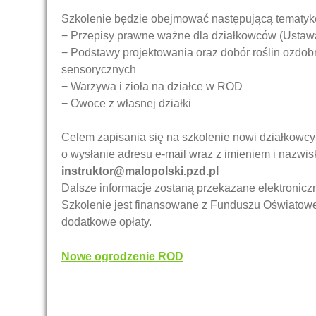
Szkolenie będzie obejmować następującą tematyk
− Przepisy prawne ważne dla działkowców (Ustawa
− Podstawy projektowania oraz dobór roślin ozd
sensorycznych
− Warzywa i zioła na działce w ROD
− Owoce z własnej działki
Celem zapisania się na szkolenie nowi działkowc
o wysłanie adresu e-mail wraz z imieniem i nazwi
instruktor@malopolski.pzd.pl
Dalsze informacje zostaną przekazane elektroniczn
Szkolenie jest finansowane z Funduszu Oświatow
dodatkowe opłaty.
Nawigacja
Nowe ogrodzenie ROD
wpisu