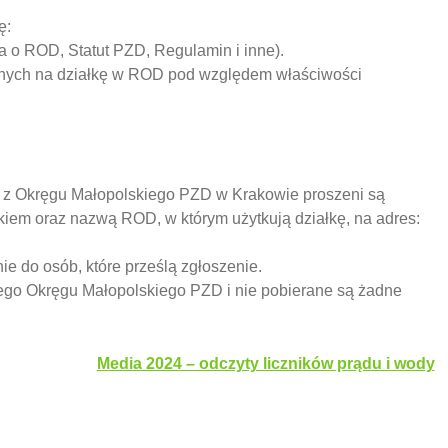
ę:
 o ROD, Statut PZD, Regulamin i inne).
obnych na działkę w ROD pod względem właściwości
y z Okręgu Małopolskiego PZD w Krakowie proszeni są
skiem oraz nazwą ROD, w którym użytkują działkę, na adres:
ie do osób, które prześlą zgłoszenie.
ego Okręgu Małopolskiego PZD i nie pobierane są żadne
Media 2024 – odczyty liczników prądu i wody